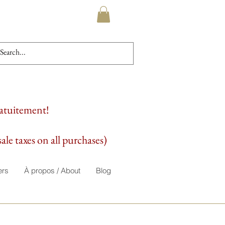
ratuitement!
ale taxes on all purchases)
ers
À propos / About
Blog