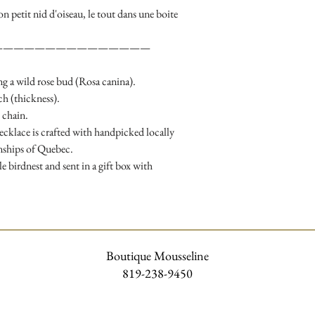
on petit nid d'oiseau, le tout dans une boite
———————————————
ring a wild rose bud (Rosa canina).
h (thickness).
l chain.
necklace is crafted with handpicked locally
nships of Quebec.
tle birdnest and sent in a gift box with
Boutique Mousseline
819-238-9450