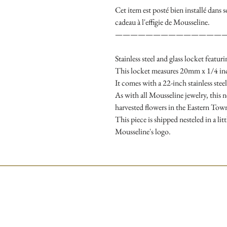
Cet item est posté bien installé dans s
cadeau à l'effigie de Mousseline.
——————————————
Stainless steel and glass locket featu
This locket measures 20mm x 1/4 inc
It comes with a 22-inch stainless stee
As with all Mousseline jewelry, this 
harvested flowers in the Eastern Tow
This piece is shipped nesteled in a lit
Mousseline's logo.