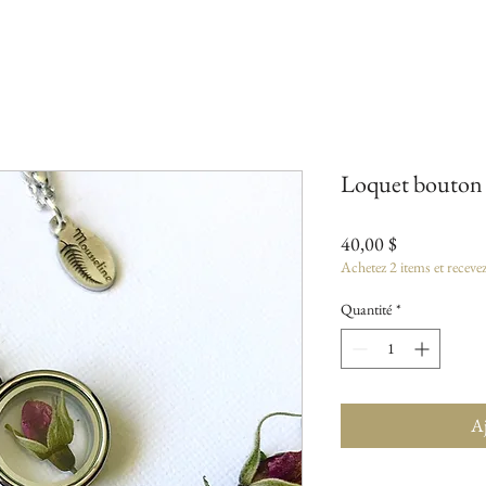
Loquet bouton 
Prix
40,00 $
Achetez 2 items et receve
Quantité
*
Aj