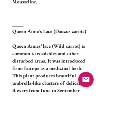
Mousseline.
__________________________
____
Queen Anne's Lace (Daucus carota)
Queen Annes’ lace (Wild carrot) is
common to roadsides and other
disturbed areas. It was introduced
from Europe as a medicinal herb.
This plant produces beautiful
umbrella-like clusters of delicate
flowers from June to September.
After going to seed the dried
flower takes on a “birds’ nest” like
appearance and can move like a
tumble weed to help spread its
seeds.