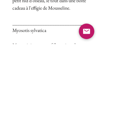
petit nid d'oiseau, le tout dans une boite
cadeau à l'effigie de Mousseline.
______________________________
Myosotis sylvatica
Myosotis is a genus of flowering plants
in the family Boraginaceae. The name
comes from the Ancient Greek "mouse's
ear", which the foliage is thought to
resemble. In the Northern Hemisphere,
including Quebec, they are colloquially
known as forget-me-nots or scorpion
grasses. Flowers come in shades of pink,
blue, purple or white.
Mousseline has set these delicate flowers
in resin. The flowers/resin part
is 17mm-wide and this bracelet is