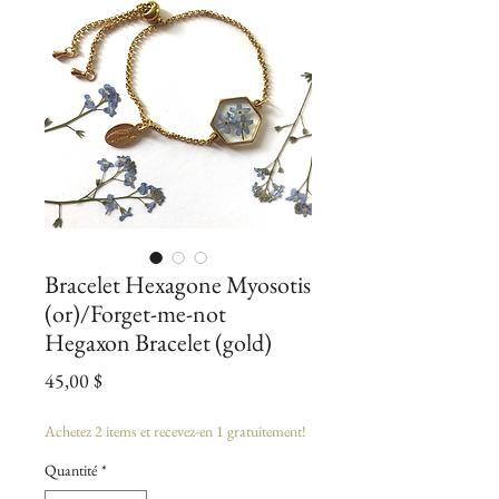
Bracelet Hexagone Myosotis
(or)/Forget-me-not
Hegaxon Bracelet (gold)
Prix
45,00 $
Achetez 2 items et recevez-en 1 gratuitement!
Quantité
*