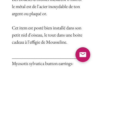
le métal est de l'acier inoxydable de ton
argent ou plaqué or.
Cet item est posté bien installé dans son
petit nid d'oiseau, le tout dans une boite
cadeau à l'effigie de Mousseline.
______________________________
Myosotis sylvatica button earrings-
(black). Available in gold or silver-tone
stainless steel.
Myosotis is a genus of flowering plants
in the family Boraginaceae. The name
comes from the Ancient Greek "mouse's
ear", which the foliage is thought to
resemble. In the Northern Hemisphere,
including Quebec, they are colloquially