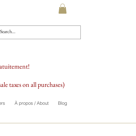
ratuitement!
ale taxes on all purchases)
ers
À propos / About
Blog