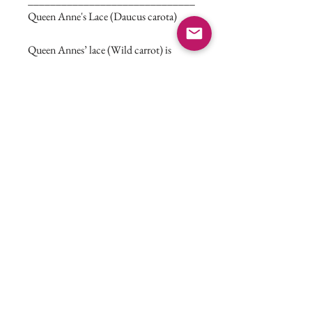
Queen Anne's Lace (Daucus carota)
Queen Annes’ lace (Wild carrot) is
common to roadsides and other
disturbed areas.
It was introduced from
Europe as a medicinal herb.
This plant
produces beautiful umbrella-like
clusters of delicate flowers from June to
September. After going to seed the
dried flower takes on a “birds’ nest” like
appearance and can move like a tumble
weed to help spread its seeds.
Mousseline has captured the beauty of
this plant in these delicate earrings,
by setting handpicked Queen Ann's lace
flowers in perly black resin.
These earrings mesure 8 mm.