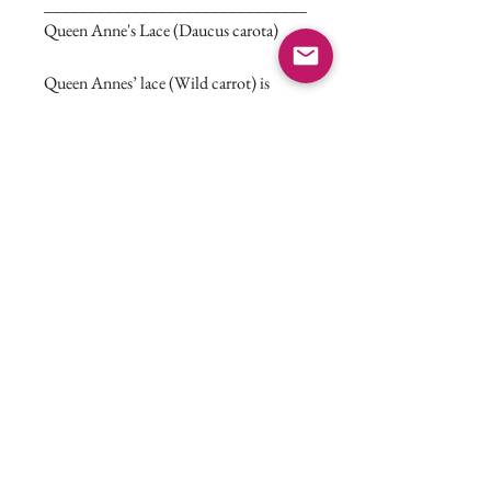
______________________________
Queen Anne's Lace (Daucus carota)
Queen Annes’ lace (Wild carrot) is
common to roadsides and other
disturbed areas.
It was introduced from
Europe as a medicinal herb.
This plant
produces beautiful umbrella-like
clusters of delicate flowers from June to
September. After going to seed the
dried flower takes on a “birds’ nest” like
appearance and can move like a tumble
weed to help spread its seeds.
Mousseline has captured the beauty of
this plant in these delicate earrings,
by setting handpicked Queen Ann's lace
flowers in perly pink resin.
These earrings mesure 8 mm.