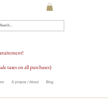
ratuitement!
ale taxes on all purchases)
ers
À propos / About
Blog