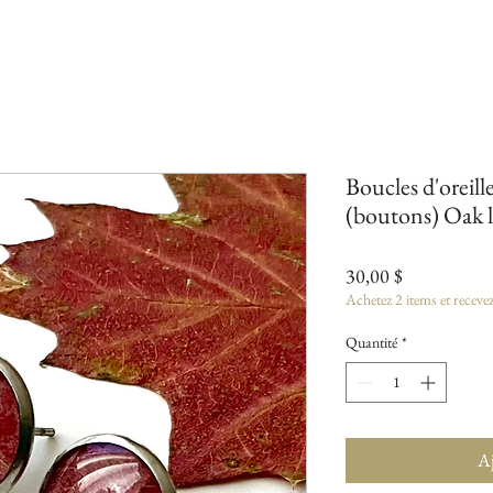
Boucles d'oreille
(boutons) Oak l
Prix
30,00 $
Achetez 2 items et receve
Quantité
*
Aj