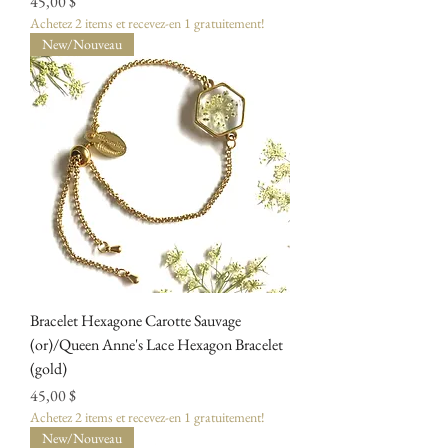
Prix
45,00 $
Achetez 2 items et recevez-en 1 gratuitement!
New/Nouveau
Bracelet Hexagone Carotte Sauvage
(or)/Queen Anne's Lace Hexagon Bracelet
(gold)
Prix
45,00 $
Achetez 2 items et recevez-en 1 gratuitement!
New/Nouveau