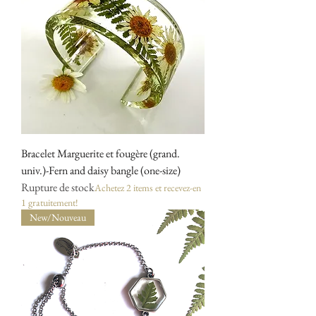
Bracelet Marguerite et fougère (grand.
univ.)-Fern and daisy bangle (one-size)
Rupture de stock
Achetez 2 items et recevez-en
1 gratuitement!
New/Nouveau