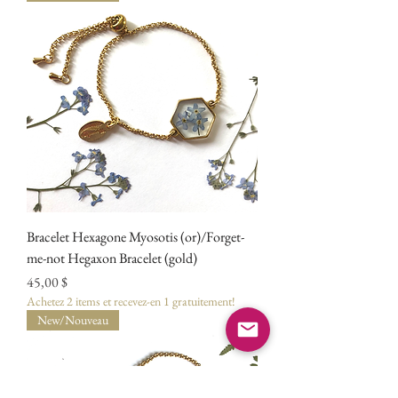
Bracelet Hexagone Myosotis (or)/Forget-
me-not Hegaxon Bracelet (gold)
Prix
45,00 $
Achetez 2 items et recevez-en 1 gratuitement!
New/Nouveau