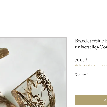
Bracelet résine
universelle)-Co
Prix
70,00 $
Achetez 2 items et receve
Quantité
*
Aj