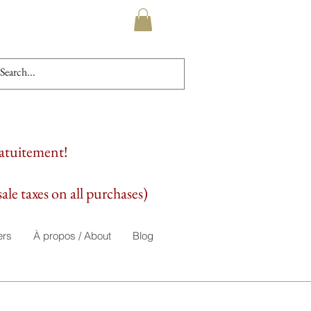
ratuitement!
ale taxes on all purchases)
ers
À propos / About
Blog