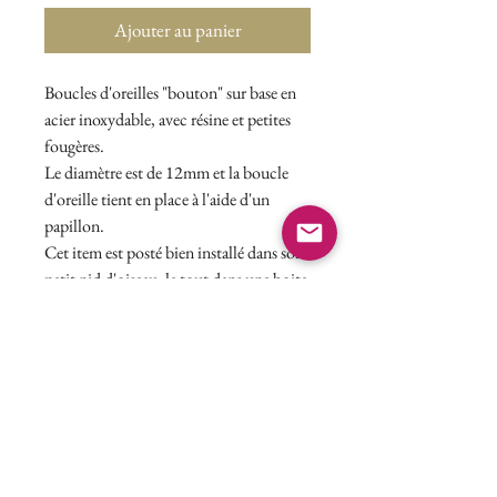
Ajouter au panier
Boucles d'oreilles "bouton" sur base en
acier inoxydable, avec résine et petites
fougères.
Le diamètre est de 12mm et la boucle
d'oreille tient en place à l'aide d'un
papillon.
Cet item est posté bien installé dans son
petit nid d'oiseau, le tout dans une boite
cadeau à l'effigie de Mousseline.
________________________
Stainless steel and resin earrings
featuring delicate ferns.
Diameter: 12mm. Earrings stay in place
with butterfly clips.
This item is shipped nestled in a