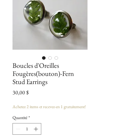
Boucles d'Oreilles
Fougères(bouton)-Fern
Stud Earrings
Prix
30,00 $
Achetez 2 items et recevez-en 1 gratuitement!
Quantité
*