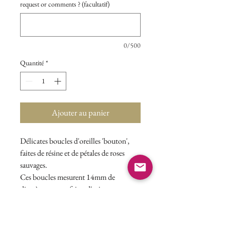
request or comments ? (facultatif)
0/500
Quantité
*
Ajouter au panier
Délicates boucles d'oreilles 'bouton',
faites de résine et de pétales de roses
sauvages.
Ces boucles mesurent 14mm de
diamètre et sont faites d'acier
inoxydable.
Cet item est posté bien installé dans son