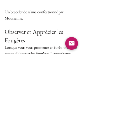
Un bracelet de résine confectionné par 
Mousseline.
Observer et Apprécier les 
Fougères
Lorsque vous vous promenez en forêt, prenez le 
temps d'observer les fougères. Leur présence 
discrète mais omniprésente ajoute une 
dimension de sérénité et de beauté à 
l'environnement forestier. En plus de profiter 
de leur esthétique en milieu naturel, il est 
possible de consommer certaines espèces 
comme les têtes de violon, qui sont un délice 
culinaire printanier.
Enfin, pour ceux qui souhaitent intégrer ces 
merveilles végétales dans leur quotidien, les 